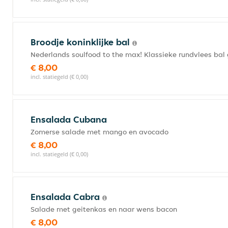
Broodje koninklijke bal
Nederlands soulfood to the max! Klassieke rundvlees ba
€ 8,00
incl. statiegeld (€ 0,00)
Ensalada Cubana
Zomerse salade met mango en avocado
€ 8,00
incl. statiegeld (€ 0,00)
Ensalada Cabra
Salade met geitenkas en naar wens bacon
€ 8,00