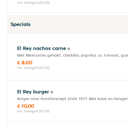
incl. statiegeld (€ 0,00)
Specials
El Rey nachos carne
Met Mexicaans gehakt, cheddar, paprika, ui, tomaat, gu
€ 8,00
incl. statiegeld (€ 0,00)
El Rey burger
Burger naar familierecept sinds 1971. Met kaas en huisge
€ 10,00
incl. statiegeld (€ 0,00)