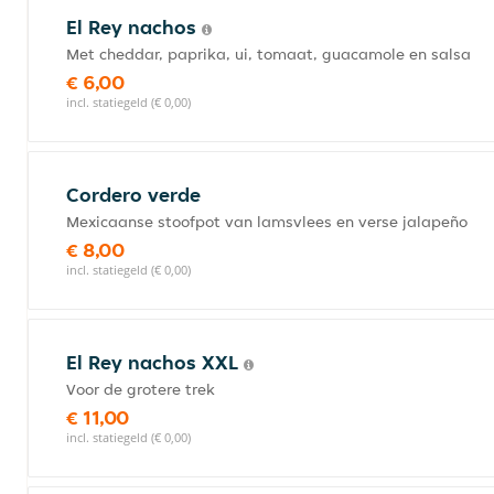
El Rey nachos
Met cheddar, paprika, ui, tomaat, guacamole en salsa
€ 6,00
incl. statiegeld (€ 0,00)
Cordero verde
Mexicaanse stoofpot van lamsvlees en verse jalapeño
€ 8,00
incl. statiegeld (€ 0,00)
El Rey nachos XXL
Voor de grotere trek
€ 11,00
incl. statiegeld (€ 0,00)