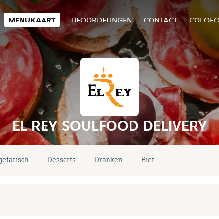
MENUKAART
BEOORDELINGEN
CONTACT
COLOF
EL REY SOULFOOD DELIVERY
getarisch
Desserts
Dranken
Bier